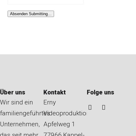
Absenden
Submitting…
Über uns
Kontakt
Folge uns
Wir sind ein
Erny
familiengeführtes
Videoproduktion
Unternehmen,
Apfelweg 1
das seit mehr
77966 Kappel-