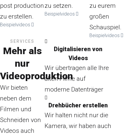
post production
zu setzen.
zu eurem
Beispielvideos
zu erstellen.
großen
Beispielvideos
Schauspiel.
Beispielvideos
SERVICES
Mehr als
Digitalisieren von
Videos
nur
Wir übertragen alle Ihre
Videoproduktion
alten Filme auf
Wir bieten
moderne Datenträger
neben dem
Drehbücher erstellen
Filmen und
Wir halten nicht nur die
Schneiden von
Kamera, wir haben auch
Videos auch