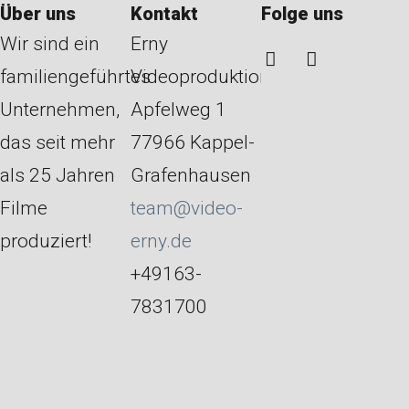
Über uns
Kontakt
Folge uns
Wir sind ein
Erny
familiengeführtes
Videoproduktion
Unternehmen,
Apfelweg 1
das seit mehr
77966 Kappel-
als 25 Jahren
Grafenhausen
Filme
team@video-
produziert!
erny.de
+49163-
7831700